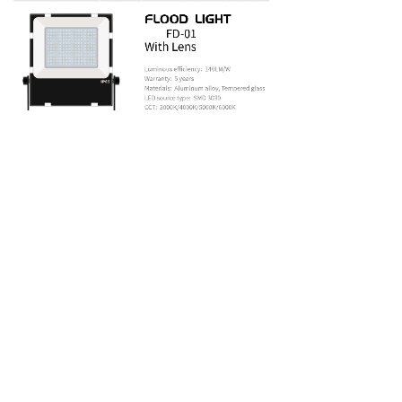
Last one：
200W
Next：
200W
Copyright （c）2020
-2021
Goldsulux Lighting
All Rights